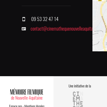
09 53 32 47 14
contact@cinemathequenouvelleaquitaine.fr
Une initiative de la
MÉMOIRE FILMIQUE
de Nouvelle-Aquitaine
Espace pro
-
Mentions légales