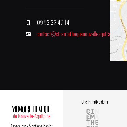
09 53 32 47 14
contact@cinemathequenouvelleaquitaine.fr
Une initiative de la
MÉMOIRE FILMIQUE
de Nouvelle-Aquitaine
Espace pro
-
Mentions légales