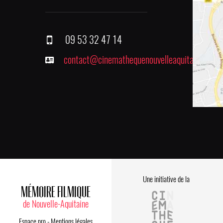
09 53 32 47 14
contact@cinemathequenouvelleaquitaine.fr
Une initiative de la
MÉMOIRE FILMIQUE
de Nouvelle-Aquitaine
Espace pro
-
Mentions légales