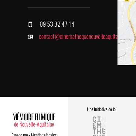
09 53 32 47 14
contact@cinemathequenouvelleaquitaine.fr
Une initiative de la
MÉMOIRE FILMIQUE
de Nouvelle-Aquitaine
Espace pro
-
Mentions légales