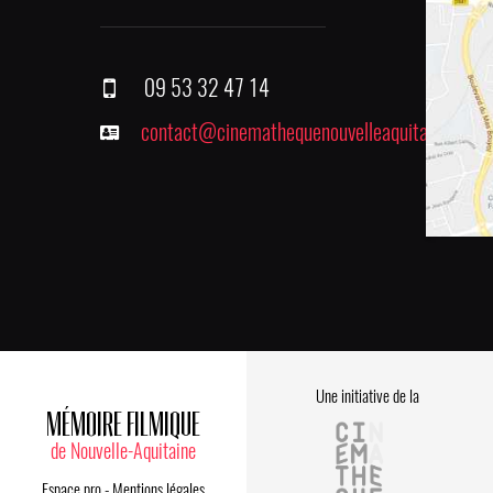
09 53 32 47 14
contact@cinemathequenouvelleaquitaine.fr
Une initiative de la
MÉMOIRE FILMIQUE
de Nouvelle-Aquitaine
Espace pro
-
Mentions légales