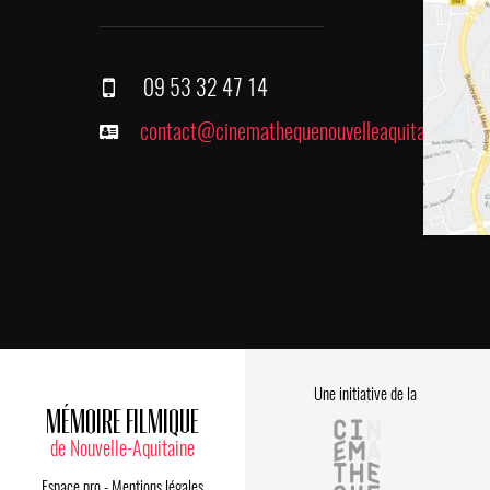
09 53 32 47 14
contact@cinemathequenouvelleaquitaine.fr
Une initiative de la
MÉMOIRE FILMIQUE
de Nouvelle-Aquitaine
Espace pro
-
Mentions légales