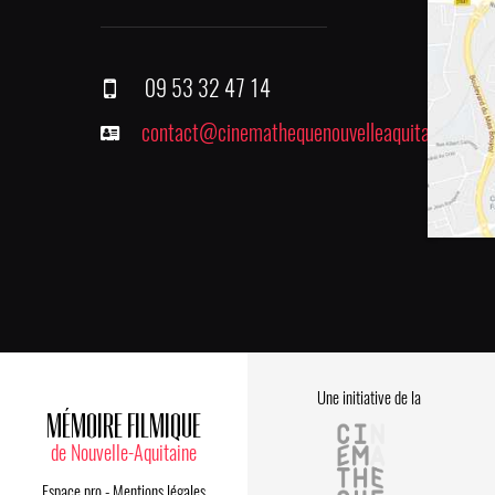
09 53 32 47 14
contact@cinemathequenouvelleaquitaine.fr
Une initiative de la
MÉMOIRE FILMIQUE
de Nouvelle-Aquitaine
Espace pro
-
Mentions légales