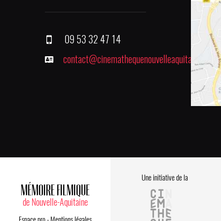
09 53 32 47 14
contact@cinemathequenouvelleaquitaine.fr
Une initiative de la
MÉMOIRE FILMIQUE
de Nouvelle-Aquitaine
Espace pro
-
Mentions légales