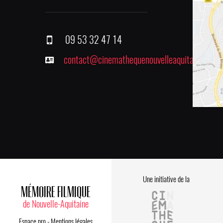
09 53 32 47 14
contact@cinemathequenouvelleaquitaine.fr
Une initiative de la
MÉMOIRE FILMIQUE
de Nouvelle-Aquitaine
Espace pro
-
Mentions légales